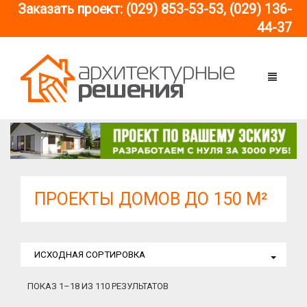
Заказать проект: (029) 853-53-53, (029) 136-
44-37
ГЛАВНАЯ
КАТАЛОГ ГОТОВЫХ
ПРОЕКТОВ ДОМОВ
ПРОЕКТЫ ДОМОВ ДО 150 М²
ИНДИВИДУАЛЬНОЕ
ПО ЭТАЖНОСТИ
ПРОЕКТИРОВАНИЕ
ПО ПЛОЩАДИ
ПРОЕКТЫ ОДНОЭТАЖНЫХ ДОМОВ
СОГЛАСОВАНИЕ
ИСХОДНАЯ СОРТИРОВКА
ПРОЕКТОВ
ПО СТИЛЮ
ПРОЕКТЫ ДОМОВ С МАНСАРДОЙ
ДОМА ДО 100 М2
ПОКАЗ 1–18 ИЗ 110 РЕЗУЛЬТАТОВ
ДОПОЛНИТЕЛЬНЫЕ
ПО НАЗНАЧЕНИЮ
ПРОЕКТЫ ДВУХЭТАЖНЫХ ДОМОВ
ДОМА ДО 150 М2
В СТИЛЕ ХАЙ-ТЕК